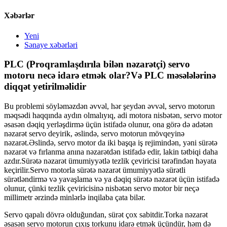
Xəbərlər
Yeni
Sənaye xəbərləri
PLC (Proqramlaşdırıla bilən nəzarətçi) servo
motoru necə idarə etmək olar?Və PLC məsələlərinə
diqqət yetirilməlidir
Bu problemi söyləməzdən əvvəl, hər şeydən əvvəl, servo motorun
məqsədi haqqında aydın olmalıyıq, adi motora nisbətən, servo motor
əsasən dəqiq yerləşdirmə üçün istifadə olunur, ona görə də adətən
nəzarət servo deyirik, əslində, servo motorun mövqeyinə
nəzarət.Əslində, servo motor da iki başqa iş rejimindən, yəni sürətə
nəzarət və fırlanma anına nəzarətdən istifadə edir, lakin tətbiqi daha
azdır.Sürətə nəzarət ümumiyyətlə tezlik çeviricisi tərəfindən həyata
keçirilir.Servo motorla sürətə nəzarət ümumiyyətlə sürətli
sürətləndirmə və yavaşlama və ya dəqiq sürətə nəzarət üçün istifadə
olunur, çünki tezlik çeviricisinə nisbətən servo motor bir neçə
millimetr ərzində minlərlə inqilaba çata bilər.
Servo qapalı dövrə olduğundan, sürət çox sabitdir.Torka nəzarət
əsasən servo motorun çıxış torkunu idarə etmək üçündür, həm də