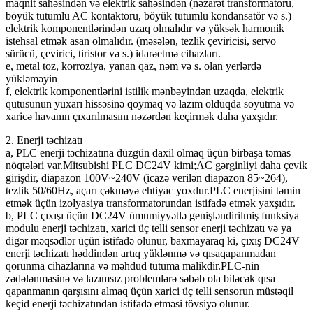
maqnit sahəsindən və elektrik sahəsindən (nəzarət transformatoru,
böyük tutumlu AC kontaktoru, böyük tutumlu kondansatör və s.)
elektrik komponentlərindən uzaq olmalıdır və yüksək harmonik
istehsal etmək asan olmalıdır. (məsələn, tezlik çeviricisi, servo
sürücü, çevirici, tiristor və s.) idarəetmə cihazları.
e, metal toz, korroziya, yanan qaz, nəm və s. olan yerlərdə
yükləməyin
f, elektrik komponentlərini istilik mənbəyindən uzaqda, elektrik
qutusunun yuxarı hissəsinə qoymaq və lazım olduqda soyutma və
xaricə havanın çıxarılmasını nəzərdən keçirmək daha yaxşıdır.
2. Enerji təchizatı
a, PLC enerji təchizatına düzgün daxil olmaq üçün birbaşa təmas
nöqtələri var.Mitsubishi PLC DC24V kimi;AC gərginliyi daha çevik
girişdir, diapazon 100V~240V (icazə verilən diapazon 85~264),
tezlik 50/60Hz, açarı çəkməyə ehtiyac yoxdur.PLC enerjisini təmin
etmək üçün izolyasiya transformatorundan istifadə etmək yaxşıdır.
b, PLC çıxışı üçün DC24V ümumiyyətlə genişləndirilmiş funksiya
modulu enerji təchizatı, xarici üç telli sensor enerji təchizatı və ya
digər məqsədlər üçün istifadə olunur, baxmayaraq ki, çıxış DC24V
enerji təchizatı həddindən artıq yüklənmə və qısaqapanmadan
qorunma cihazlarına və məhdud tutuma malikdir.PLC-nin
zədələnməsinə və lazımsız problemlərə səbəb ola biləcək qısa
qapanmanın qarşısını almaq üçün xarici üç telli sensorun müstəqil
keçid enerji təchizatından istifadə etməsi tövsiyə olunur.