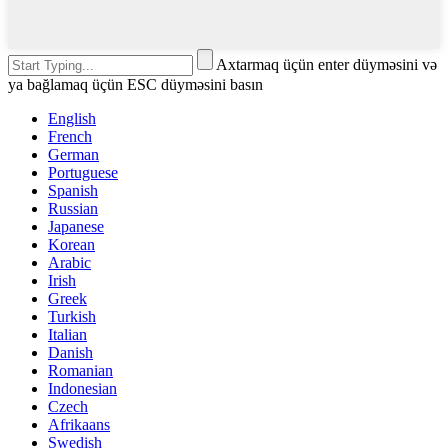
Axtarmaq üçün enter düyməsini və
ya bağlamaq üçün ESC düyməsini basın
English
French
German
Portuguese
Spanish
Russian
Japanese
Korean
Arabic
Irish
Greek
Turkish
Italian
Danish
Romanian
Indonesian
Czech
Afrikaans
Swedish