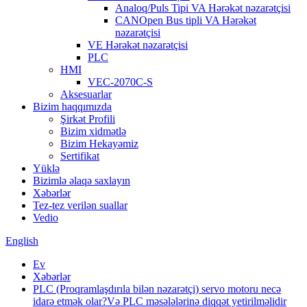
Analoq/Puls Tipi VA Hərəkət nəzarətçisi
CANOpen Bus tipli VA Hərəkət
nəzarətçisi
VE Hərəkət nəzarətçisi
PLC
HMI
VEC-2070C-S
Aksesuarlar
Bizim haqqımızda
Şirkət Profili
Bizim xidmətlə
Bizim Hekayəmiz
Sertifikat
Yüklə
Bizimlə əlaqə saxlayın
Xəbərlər
Tez-tez verilən suallar
Vedio
English
Ev
Xəbərlər
PLC (Proqramlaşdırıla bilən nəzarətçi) servo motoru necə
idarə etmək olar?Və PLC məsələlərinə diqqət yetirilməlidir