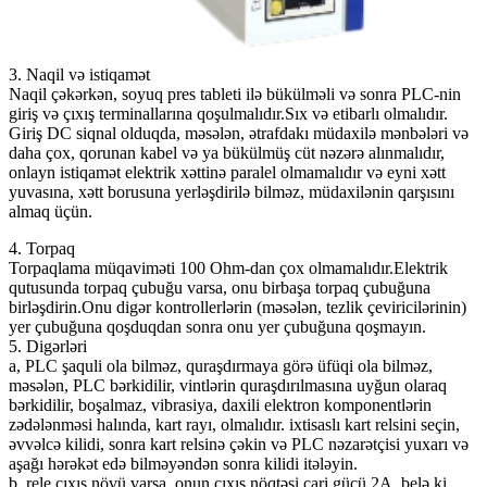
3. Naqil və istiqamət
Naqil çəkərkən, soyuq pres tableti ilə bükülməli və sonra PLC-nin
giriş və çıxış terminallarına qoşulmalıdır.Sıx və etibarlı olmalıdır.
Giriş DC siqnal olduqda, məsələn, ətrafdakı müdaxilə mənbələri və
daha çox, qorunan kabel və ya bükülmüş cüt nəzərə alınmalıdır,
onlayn istiqamət elektrik xəttinə paralel olmamalıdır və eyni xətt
yuvasına, xətt borusuna yerləşdirilə bilməz, müdaxilənin qarşısını
almaq üçün.
4. Torpaq
Torpaqlama müqaviməti 100 Ohm-dan çox olmamalıdır.Elektrik
qutusunda torpaq çubuğu varsa, onu birbaşa torpaq çubuğuna
birləşdirin.Onu digər kontrollerlərin (məsələn, tezlik çeviricilərinin)
yer çubuğuna qoşduqdan sonra onu yer çubuğuna qoşmayın.
5. Digərləri
a, PLC şaquli ola bilməz, quraşdırmaya görə üfüqi ola bilməz,
məsələn, PLC bərkidilir, vintlərin quraşdırılmasına uyğun olaraq
bərkidilir, boşalmaz, vibrasiya, daxili elektron komponentlərin
zədələnməsi halında, kart rayı, olmalıdır. ixtisaslı kart relsini seçin,
əvvəlcə kilidi, sonra kart relsinə çəkin və PLC nəzarətçisi yuxarı və
aşağı hərəkət edə bilməyəndən sonra kilidi itələyin.
b, rele çıxış növü varsa, onun çıxış nöqtəsi cari gücü 2A, belə ki,