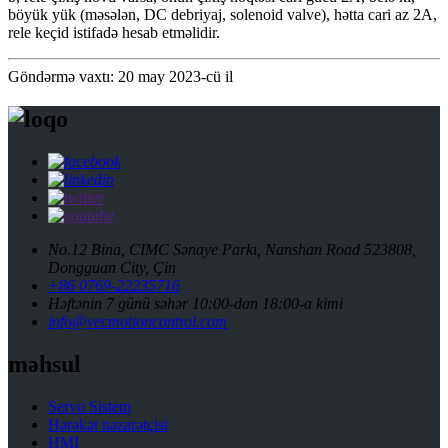
böyük yük (məsələn, DC debriyaj, solenoid valve), hətta cari az 2A,
rele keçid istifadə hesab etməlidir.
Göndərmə vaxtı: 20 may 2023-cü il
No.12 Bina, CIMC Sənaye Parkı, Nanshan Road 523808,
Dongguan City, Çin
+86 0769-22235716
Həftənin 7 günü səhər 10:00-dan 18:00-a kimi
info@vecmotioncontrol.com
məhsul
Servo Sistem
Hərəkət nəzarətçisi
HMI