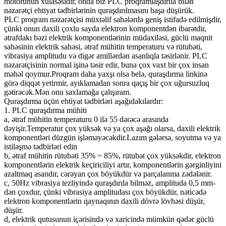
motorunun xülasəsidir, onda biz PLC proqramlaşdırıla bilən
nəzarətçi ehtiyat tədbirlərinin quraşdırılmasını başa düşürük.
PLC proqram nəzarətçisi müxtəlif sahələrdə geniş istifadə edilmişdir,
çünki onun daxili çoxlu sayda elektron komponentdən ibarətdir,
ətrafdakı bəzi elektrik komponentlərinin müdaxiləsi, güclü maqnit
sahəsinin elektrik sahəsi, ətraf mühitin temperaturu və rütubəti,
vibrasiya amplitudu və digər amillərdən asanlıqla təsirlənir. PLC
nəzarətçisinin normal işinə təsir edir, buna çox vaxt bir çox insan
məhəl qoymur.Proqram daha yaxşı olsa belə, quraşdırma linkinə
görə diqqət yetirmir, ayıklamadan sonra qaçış bir çox uğursuzluq
gətirəcək.Mən onu saxlamağa çalışıram.
Quraşdırma üçün ehtiyat tədbirləri aşağıdakılardır:
1. PLC quraşdırma mühiti
a, ətraf mühitin temperaturu 0 ilə 55 dərəcə arasında
dəyişir.Temperatur çox yüksək və ya çox aşağı olarsa, daxili elektrik
komponentləri düzgün işləməyəcəkdir.Lazım gələrsə, soyutma və ya
istiləşmə tədbirləri edin
b, ətraf mühitin rütubəti 35% ~ 85%, rütubət çox yüksəkdir, elektron
komponentlərin elektrik keçiriciliyi artır, komponentlərin gərginliyini
azaltmaq asandır, cərəyan çox böyükdür və parçalanma zədələnir.
c, 50Hz vibrasiya tezliyində quraşdırıla bilməz, amplituda 0,5 mm-
dən çoxdur, çünki vibrasiya amplitudası çox böyükdür, nəticədə
elektron komponentlərin qaynaqının daxili dövrə lövhəsi düşür,
düşür.
d, elektrik qutusunun içərisində və xaricində mümkün qədər güclü