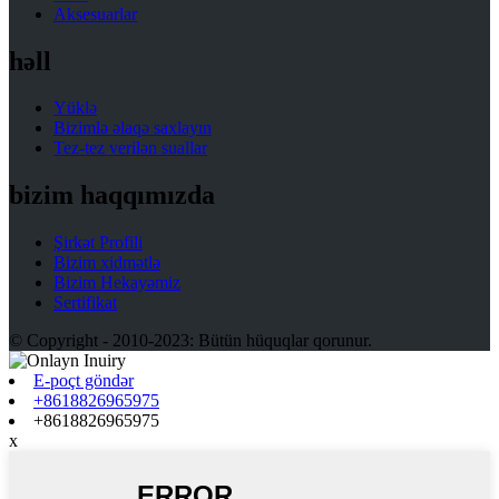
Aksesuarlar
həll
Yüklə
Bizimlə əlaqə saxlayın
Tez-tez verilən suallar
bizim haqqımızda
Şirkət Profili
Bizim xidmətlə
Bizim Hekayəmiz
Sertifikat
© Copyright - 2010-2023: Bütün hüquqlar qorunur.
E-poçt göndər
+8618826965975
+8618826965975
x