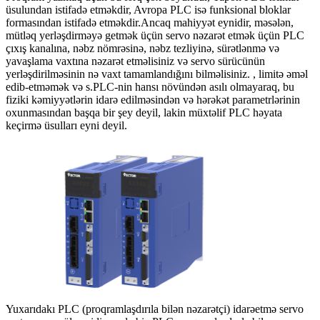
üsulundan istifadə etməkdir, Avropa PLC isə funksional bloklar
formasından istifadə etməkdir.Ancaq mahiyyət eynidir, məsələn,
mütləq yerləşdirməyə getmək üçün servo nəzarət etmək üçün PLC
çıxış kanalına, nəbz nömrəsinə, nəbz tezliyinə, sürətlənmə və
yavaşlama vaxtına nəzarət etməlisiniz və servo sürücünün
yerləşdirilməsinin nə vaxt tamamlandığını bilməlisiniz. , limitə əməl
edib-etməmək və s.PLC-nin hansı növündən asılı olmayaraq, bu
fiziki kəmiyyətlərin idarə edilməsindən və hərəkət parametrlərinin
oxunmasından başqa bir şey deyil, lakin müxtəlif PLC həyata
keçirmə üsulları eyni deyil.
Yuxarıdakı PLC (proqramlaşdırıla bilən nəzarətçi) idarəetmə servo