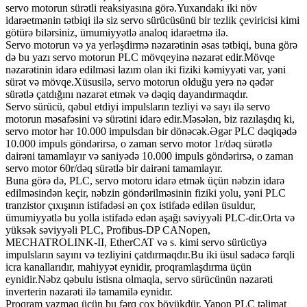
servo motorun sürətli reaksiyasına görə.Yuxarıdakı iki növ
idarəetmənin tətbiqi ilə siz servo sürücüsünü bir tezlik çeviricisi kimi
götürə bilərsiniz, ümumiyyətlə analoq idarəetmə ilə.
Servo motorun və ya yerləşdirmə nəzarətinin əsas tətbiqi, buna görə
də bu yazı servo motorun PLC mövqeyinə nəzarət edir.Mövqe
nəzarətinin idarə edilməsi lazım olan iki fiziki kəmiyyəti var, yəni
sürət və mövqe.Xüsusilə, servo motorun olduğu yerə nə qədər
sürətlə çatdığını nəzarət etmək və dəqiq dayandırmaqdır.
Servo sürücü, qəbul etdiyi impulsların tezliyi və sayı ilə servo
motorun məsafəsini və sürətini idarə edir.Məsələn, biz razılaşdıq ki,
servo motor hər 10.000 impulsdan bir dönəcək.Əgər PLC dəqiqədə
10.000 impuls göndərirsə, o zaman servo motor 1r/dəq sürətlə
dairəni tamamlayır və saniyədə 10.000 impuls göndərirsə, o zaman
servo motor 60r/dəq sürətlə bir dairəni tamamlayır.
Buna görə də, PLC, servo motoru idarə etmək üçün nəbzin idarə
edilməsindən keçir, nəbzin göndərilməsinin fiziki yolu, yəni PLC
tranzistor çıxışının istifadəsi ən çox istifadə edilən üsuldur,
ümumiyyətlə bu yolla istifadə edən aşağı səviyyəli PLC-dir.Orta və
yüksək səviyyəli PLC, Profibus-DP CANopen,
MECHATROLINK-II, EtherCAT və s. kimi servo sürücüyə
impulsların sayını və tezliyini çatdırmaqdır.Bu iki üsul sadəcə fərqli
icra kanallarıdır, mahiyyət eynidir, proqramlaşdırma üçün
eynidir.Nəbz qəbulu istisna olmaqla, servo sürücünün nəzarəti
inverterin nəzarəti ilə tamamilə eynidır.
Proqram yazmaq üçün bu fərq çox böyükdür, Yapon PLC təlimat