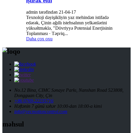
iştirak etdi
admin tərəfindən 21-04-17
Texnoloji dəyişikliyin yaz mehindən istifadə
edərək, Çinin ağıllı istehsalının yelkənlərini
yüksəltməklə, "Dövriyyə Potensial Enerjisinin
Toplanması · Təşviq...
Daha çox oxu
No.12 Bina, CIMC Sənaye Parkı, Nanshan Road 523808,
Dongguan City, Çin
+86 0769-22235716
Həftənin 7 günü səhər 10:00-dan 18:00-a kimi
info@vecmotioncontrol.com
məhsul