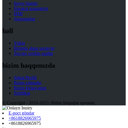
Servo Sistem
Hərəkət nəzarətçisi
HMI
Aksesuarlar
həll
Yüklə
Bizimlə əlaqə saxlayın
Tez-tez verilən suallar
bizim haqqımızda
Şirkət Profili
Bizim xidmətlə
Bizim Hekayəmiz
Sertifikat
© Copyright - 2010-2023: Bütün hüquqlar qorunur.
E-poçt göndər
+8618826965975
+8618826965975