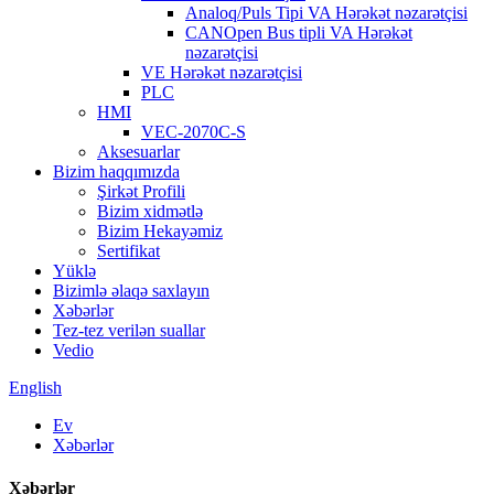
Analoq/Puls Tipi VA Hərəkət nəzarətçisi
CANOpen Bus tipli VA Hərəkət
nəzarətçisi
VE Hərəkət nəzarətçisi
PLC
HMI
VEC-2070C-S
Aksesuarlar
Bizim haqqımızda
Şirkət Profili
Bizim xidmətlə
Bizim Hekayəmiz
Sertifikat
Yüklə
Bizimlə əlaqə saxlayın
Xəbərlər
Tez-tez verilən suallar
Vedio
English
Ev
Xəbərlər
Xəbərlər