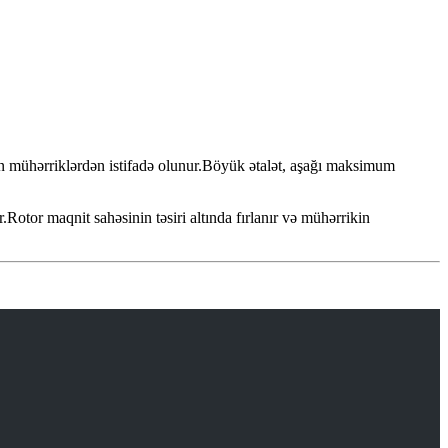
n mühərriklərdən istifadə olunur.Böyük ətalət, aşağı maksimum
Rotor maqnit sahəsinin təsiri altında fırlanır və mühərrikin