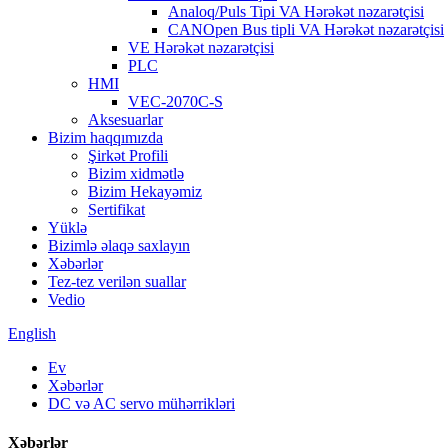
Analoq/Puls Tipi VA Hərəkət nəzarətçisi
CANOpen Bus tipli VA Hərəkət nəzarətçisi
VE Hərəkət nəzarətçisi
PLC
HMI
VEC-2070C-S
Aksesuarlar
Bizim haqqımızda
Şirkət Profili
Bizim xidmətlə
Bizim Hekayəmiz
Sertifikat
Yüklə
Bizimlə əlaqə saxlayın
Xəbərlər
Tez-tez verilən suallar
Vedio
English
Ev
Xəbərlər
DC və AC servo mühərrikləri
Xəbərlər