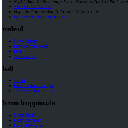
No.12 Bina, CIMC Sənaye Parkı, Nanshan Road 523808, Dong
+86 0769-22235716
Həftənin 7 günü səhər 10:00-dan 18:00-a kimi
info@vecmotioncontrol.com
məhsul
Servo Sistem
Hərəkət nəzarətçisi
HMI
Aksesuarlar
həll
Yüklə
Bizimlə əlaqə saxlayın
Tez-tez verilən suallar
bizim haqqımızda
Şirkət Profili
Bizim xidmətlə
Bizim Hekayəmiz