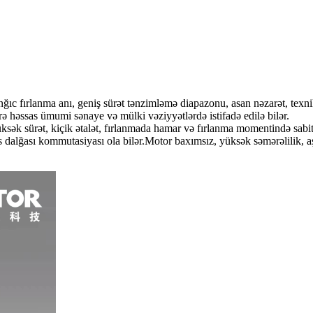
ıc fırlanma anı, geniş sürət tənzimləmə diapazonu, asan nəzarət, texnik
rə həssas ümumi sənaye və mülki vəziyyətlərdə istifadə edilə bilər.
yüksək sürət, kiçik ətalət, fırlanmada hamar və fırlanma momentində sabi
 dalğası kommutasiyası ola bilər.Motor baxımsız, yüksək səmərəlilik, a