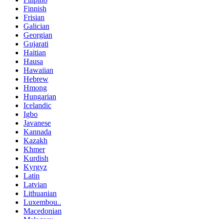
Finnish
Frisian
Galician
Georgian
Gujarati
Haitian
Hausa
Hawaiian
Hebrew
Hmong
Hungarian
Icelandic
Igbo
Javanese
Kannada
Kazakh
Khmer
Kurdish
Kyrgyz
Latin
Latvian
Lithuanian
Luxembou..
Macedonian