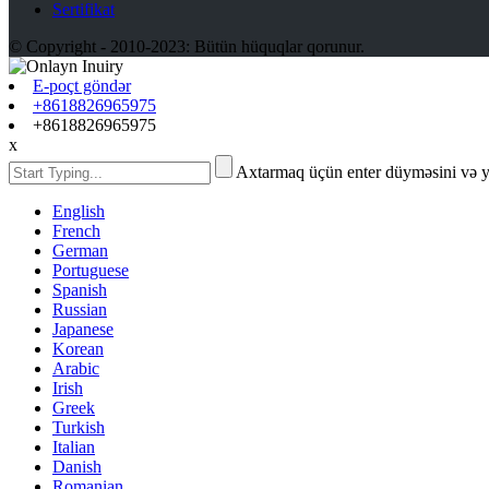
Sertifikat
© Copyright - 2010-2023: Bütün hüquqlar qorunur.
E-poçt göndər
+8618826965975
+8618826965975
x
Axtarmaq üçün enter düyməsini və 
English
French
German
Portuguese
Spanish
Russian
Japanese
Korean
Arabic
Irish
Greek
Turkish
Italian
Danish
Romanian