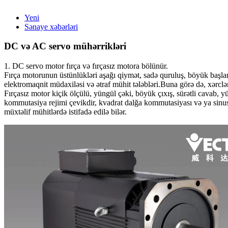
Yeni
Sənaye xəbərləri
DC və AC servo mühərrikləri
1. DC servo motor fırça və fırçasız motora bölünür.
Fırça motorunun üstünlükləri aşağı qiymət, sadə quruluş, böyük başlanğ
elektromaqnit müdaxiləsi və ətraf mühit tələbləri.Buna görə də, xərclə
Fırçasız motor kiçik ölçülü, yüngül çəki, böyük çıxış, sürətli cavab, 
kommutasiya rejimi çevikdir, kvadrat dalğa kommutasiyası və ya sinus
müxtəlif mühitlərdə istifadə edilə bilər.