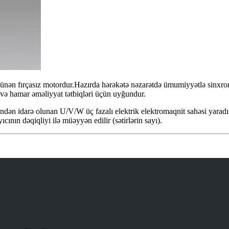
ünən fırçasız motordur.Hazırda hərəkətə nəzarətdə ümumiyyətlə sinxro
ət və hamar əməliyyat tətbiqləri üçün uyğundur.
ndən idarə olunan U/V/W üç fazalı elektrik elektromaqnit sahəsi yaradır.
cının dəqiqliyi ilə müəyyən edilir (sətirlərin sayı).