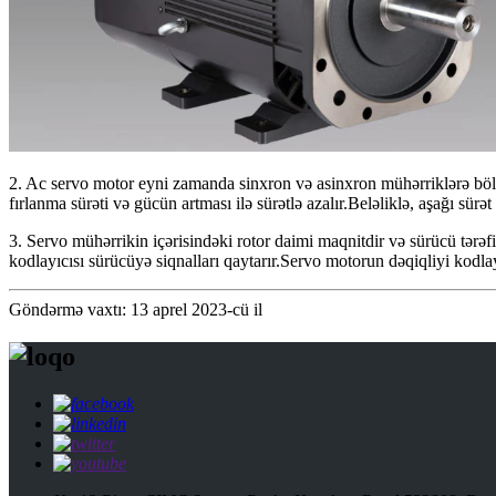
2. Ac servo motor eyni zamanda sinxron və asinxron mühərriklərə böl
fırlanma sürəti və gücün artması ilə sürətlə azalır.Beləliklə, aşağı sür
3. Servo mühərrikin içərisindəki rotor daimi maqnitdir və sürücü tərəfi
kodlayıcısı sürücüyə siqnalları qaytarır.Servo motorun dəqiqliyi kodlayı
Göndərmə vaxtı: 13 aprel 2023-cü il