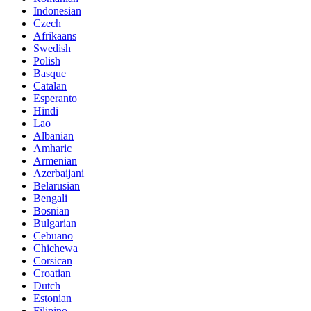
Indonesian
Czech
Afrikaans
Swedish
Polish
Basque
Catalan
Esperanto
Hindi
Lao
Albanian
Amharic
Armenian
Azerbaijani
Belarusian
Bengali
Bosnian
Bulgarian
Cebuano
Chichewa
Corsican
Croatian
Dutch
Estonian
Filipino